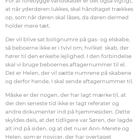
For at forebygge vandskader er det også vigtigt,
at når yderdøren lukkes, skal håndtaget trækkes
op, som når døren skal låses, da døren dermed
holder mere tæt.
Der vil blive sat bolignumre på gas- og elskabe,
så beboerne ikke er i tvivl om, hvilket skab, der
hører til den enkelte lejlighed. I den forbindelse
skal vi bruge beboernes aftagernummer til el.
Det er Helen, der vil sætte numrene på skabene
og derfor hende, I skal sende aftagernummer til.
Måske er der nogen, der har lagt mærke til, at
der den seneste tid ikke er lagt referater og
andre dokumenter ind på hjemmesiden. Dette
skyldes dels, at det tidligere var Søren, der lagde
alt ind på siden, og at det nu er Ann-Merete og
Helen, som er novicer, der har overtaget